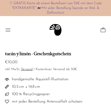
♡ GRATIS Karte ab einem Bestellwert von 35€ mit dem Code
"EXTRAKARTE" 🐋 Mit jeder Bestellung Spende an Wal- &
Delfinschutz
Menü
tucán y limón - Geschenkgutschein
Normaler Preis
€10,00
inkl. MwSt.
Versand
I Kostenloser Versand ab 50€
handgemalte Aquarell-Illustration
10,5 cm × 14,8 cm
100 % Recyclingpapier
mit jeder Bestellung Artenvielfalt schützen