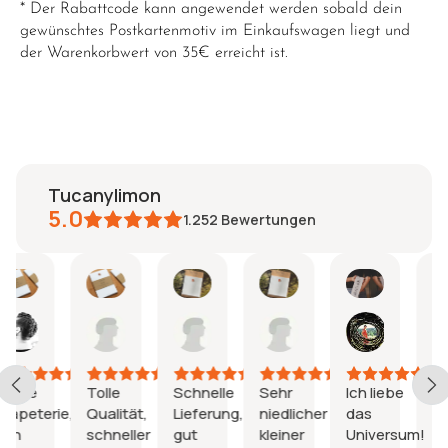
* Der Rabattcode kann angewendet werden sobald dein
gewünschtes Postkartenmotiv im Einkaufswagen liegt und
der Warenkorbwert von 35€ erreicht ist.
tucanylimon
5.0
1.252
Bewertungen
Anke
Lea
Haluk
Annika
emiliana
M
22.
06.
22.
10.
16.
11
Juni
Juni
Mai
Mai
Apr.
F
2026
2026
2026
2026
2026
2
e
Tolle
Schnelle
Sehr
Ich liebe
Ganz to
terie,
Qualität,
Lieferung,
niedlicher
das
Kalende
schneller
gut
kleiner
Universum!
Habe i