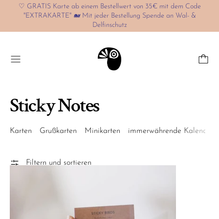
♡ GRATIS Karte ab einem Bestellwert von 35€ mit dem Code
"EXTRAKARTE" 🐋 Mit jeder Bestellung Spende an Wal- &
Delfinschutz
Menü
Sticky Notes
Karten
Grußkarten
Minikarten
immerwährende Kalender
Filtern und sortieren
Sticky Birds | Rotkehlchen