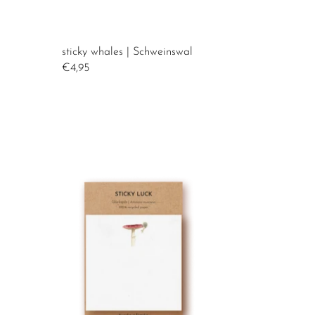
sticky whales | Schweinswal
€4,95
sticky luck | Glückspilz