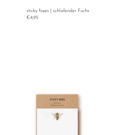
sticky foxes | schlafender Fuchs
€4,95
sticky bees | Biene