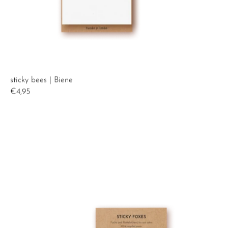
sticky bees | Biene
€4,95
sticky foxes | Fuchs und Rotkehlchen