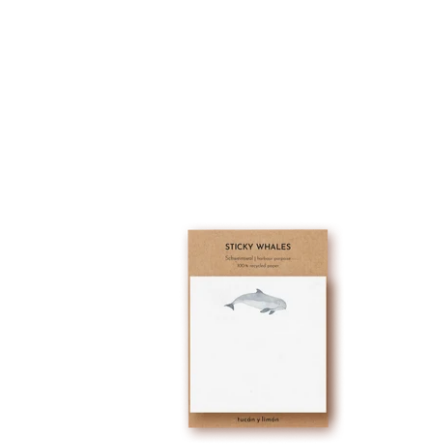
sticky whales | Schweinswal