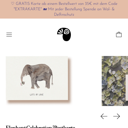
♡ GRATIS Karte ab einem Bestellwert von 35€ mit dem Code
"EXTRAKARTE" 🐋 Mit jeder Bestellung Spende an Wal- &
Delfinschutz
Menü
Vorherige Fo
Nächs
Elephant Celebration | Postkarte