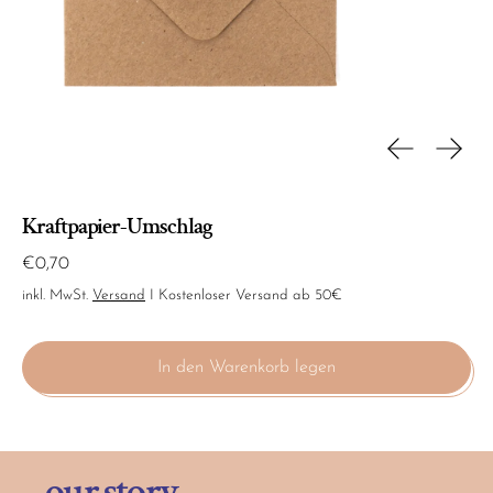
Vorherige Fo
Nächs
Kraftpapier-Umschlag
Normaler Preis
€0,70
inkl. MwSt.
Versand
I Kostenloser Versand ab 50€
In den Warenkorb legen
our story