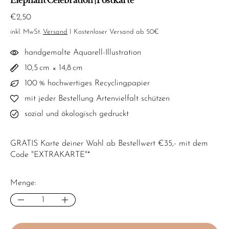
Normaler Preis
€2,50
inkl. MwSt.
Versand
I Kostenloser Versand ab 50€
handgemalte Aquarell-Illustration
10,5 cm × 14,8 cm
100 % hochwertiges Recyclingpapier
mit jeder Bestellung Artenvielfalt schützen
sozial und ökologisch gedruckt
GRATIS Karte deiner Wahl ab Bestellwert €35,- mit dem
Code "EXTRAKARTE"*
Menge: