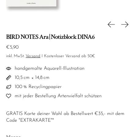
Vorherige Fo
Nächs
BIRD NOTES Ara | Notizblock DINA6
Normaler Preis
€5,90
inkl. MwSt.
Versand
I Kostenloser Versand ab 50€
handgemalte Aquarell-Illustration
10,5 cm × 14,8 cm
100 % Recyclingpapier
mit jeder Bestellung Artenvielfalt schützen
GRATIS Karte deiner Wahl ab Bestellwert €35,- mit dem
Code "EXTRAKARTE"*