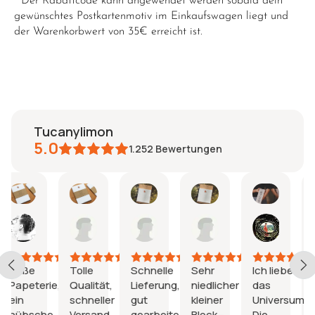
* Der Rabattcode kann angewendet werden sobald dein
gewünschtes Postkartenmotiv im Einkaufswagen liegt und
der Warenkorbwert von 35€ erreicht ist.
tucanylimon
5.0
1.252
Bewertungen
Anke
Lea
Haluk
Annika
emiliana
M
22.
06.
22.
10.
16.
11
Juni
Juni
Mai
Mai
Apr.
F
2026
2026
2026
2026
2026
2
e
Tolle
Schnelle
Sehr
Ich liebe
Ganz to
terie,
Qualität,
Lieferung,
niedlicher
das
Kalende
schneller
gut
kleiner
Universum!
Habe i
cher
Versand
gearbeitet,
Block -
Die
direkt