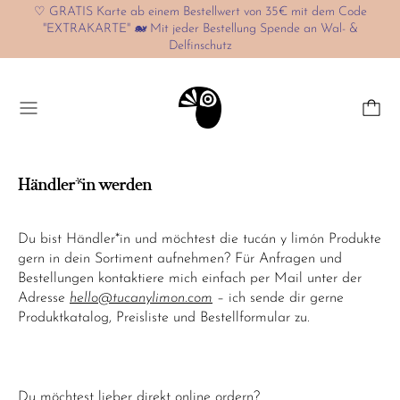
♡ GRATIS Karte ab einem Bestellwert von 35€ mit dem Code
"EXTRAKARTE" 🐋 Mit jeder Bestellung Spende an Wal- &
Delfinschutz
Menü
Händler*in werden
Du bist Händler*in und möchtest die tucán y limón Produkte
gern in dein Sortiment aufnehmen? Für Anfragen und
Bestellungen kontaktiere mich einfach per Mail unter der
Adresse
hello@tucanylimon.com
– ich sende dir gerne
Produktkatalog, Preisliste und Bestellformular zu.
Du möchtest lieber direkt online ordern?